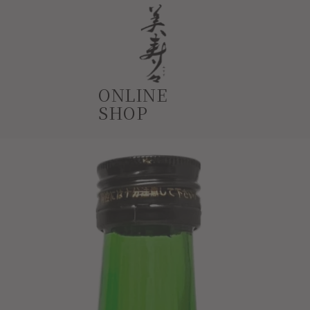
コ
ン
カ
¥0
ー
カ
テ
ト
ー
価
ト
格
ン
ONLINE
ツ
SHOP
に
ス
キ
ッ
プ
す
る