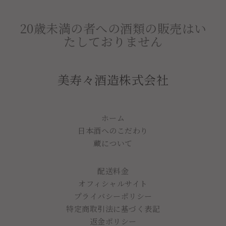
ア
ー
す
す
ト
る
20歳未満の者への酒類の販売はい
る
す
たしておりません
る
美寿々酒造株式会社
ホーム
日本酒へのこだわり
蔵について
配送料金
オフィシャルサイト
プライバシーポリシー
特定商取引法に基づく表記
返金ポリシー