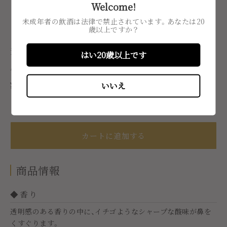
Welcome!
未成年者の飲酒は法律で禁止されています。あなたは20
歳以上ですか？
美寿々 特別純米 無濾過生
はい20歳以上です
原酒 ひとごこち 720ml
通
いいえ
¥1,705
税込
常
価
格
カートに追加する
商品情報
◆香り
透明感のある香りの中に、イチゴようなシャープな酸味が鼻を
くすぐります。