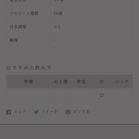
アルコール度数
16度
日本酒度
＋3
酸度
-
おすすめの飲み方
熱燗
ぬる燗
常温
冷
ロック
◎
Facebook
Twitter
Pinterest
シェア
ツイート
ピンする
で
で
で
シ
ツ
ピ
ェ
イ
ン