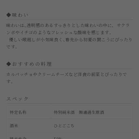
◆味わい
味わいは、透明感のあるすっきりとした味わいの中に、 サクラ
ンボやイチゴのようなフレッシュな酸味を感じます。
優しい喉越しが小気味良く、春先から初夏の聞こうにぴったり
です。
◆おすすめの料理
カルパッチョやクリームチーズなど洋食の前菜とぴったりで
す。
スペック
特定名称
特別純米酒 無濾過生原酒
酒米
ひとごこち
精米歩合
59%